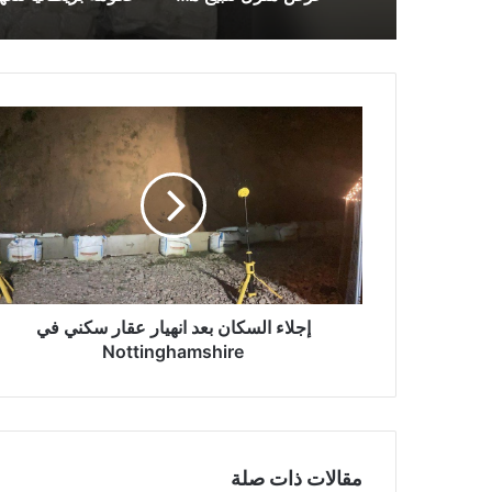
إجلاء
السكان
بعد
انهيار
عقار
سكني
في
Nottinghamshire
إجلاء السكان بعد انهيار عقار سكني في
Nottinghamshire
مقالات ذات صلة