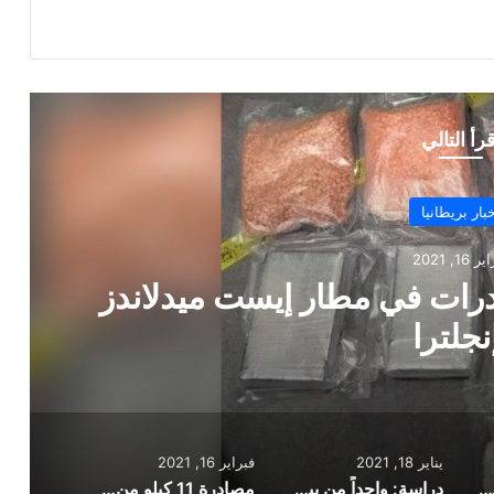
قرأ التالي
بار بريطانيا
 16, 2021
ن المخدرات في مطار إيست ميدلاندز
نجلترا
يناير 18, 2021
فبراير 16, 2021
حكومة بريطانيا تتعهد بمبلغ 76 مليون جنيه استرليني لضحايا الاعتداء في أزمة كورونا
دراسة: واحداً من بين كل 8 متعافين من كورونا ببريطانيا يتوفى بسبب مضاعفات كورونا
مصادرة 11 كيلو من المخدرات في مطار إيست ميدلاندز بإنجلترا