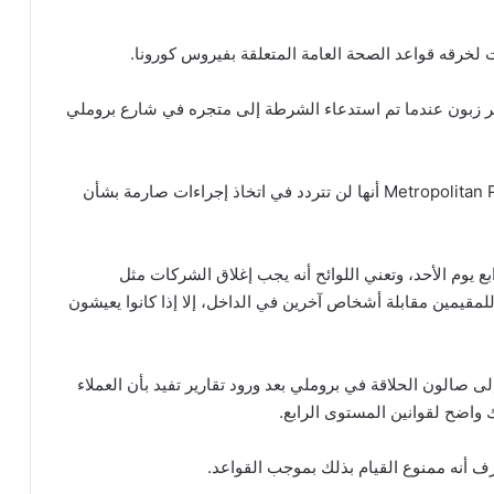
لخرقه قواعد الصحة العامة المتعلقة بفيروس كورونا.
زبون عندما تم استدعاء الشرطة إلى متجره في شارع بروملي
وفي هذا السياق، صرحت دائرة شرطة العاصمة Metropolitan Police أنها لن تتردد في اتخاذ إجراءات صارمة بشأن
يوم الأحد، وتعني اللوائح أنه يجب إغلاق الشركات مثل
للمقيمين مقابلة أشخاص آخرين في الداخل، إلا إذا كانوا يعيشون
 صالون الحلاقة في بروملي بعد ورود تقارير تفيد بأن العملاء
اضح لقوانين المستوى الرابع.
رف أنه ممنوع القيام بذلك بموجب القواعد.