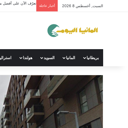
فحص السواقة في المانيا
السبت, أغسطس 8 2026
أخبار عاجلة
بريطانيا
المانيا
السويد
هولندا
استراليا