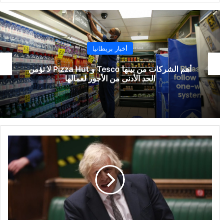
أخبار بريطانيا
أهم الشركات من بينها Tesco و Pizza Hut لا تؤمن
الحد الأدنى من الأجور لعمالها
كل
ما
تحتاج
معرفته
عن
الخطوات
التي
ستتبعها