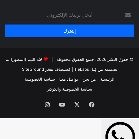
أدخل
بريدك
الإلكتروني
© حقوق النشر 2026، جميع الحقوق محفوظة |
جَنَّة الثيم (المظهر) تم
تصميمه من قِبل TieLabs
| مُستضاف بفخر
SiteGround
الرئيسية
من نحن
تواصل معنا
سياسة الخصوصية
سياسة الخصوصية والكوكيز
فيسبوك
‫X
‫YouTube
انستقرام