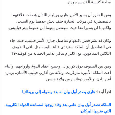
ساحة كنيسة القديس جورج.
ومن المقرر أن يسير الأمير هاري وويليام اللذان وُصفت علاقتهما
بالمضطربة في موكب الجنازة خلف نعش جدهما يوم السبت،
ولكنهما لن يسيرا معا حيث سيفصل بينهما ابن عمهما بيتر فيليبس.
وكان قد نشر قصر باكنغهام تفاصيل جنازة الأمير فيليب، حيث جاء
في التفاصيل أن الملكة سترتدي قناعا للوجه مثل باقي الضيوف
الثلاثين المدعوين، مع الالتزام بباقي تدابير الحماية من كوفيد-19.
ومن بين الضيوف دوق كورنوال، وجميع أحفاد الدوق وأزواجهم، وأبناء
أخت الملكة الأميرة مارغريت، وثلاثة من أقارب فيليب الألمان، برنارد
أمير بادن، والأمير دوناتس من ولاية هيسن.
اقرأ أيضا:
هاري يصدر أول بيان له بعد وصوله إلى بريطانيا
الملكة تصدر أول بيان علني بعد وفاة زوجها لمساندة الدولة الكاريبية
التي ضربها البركان