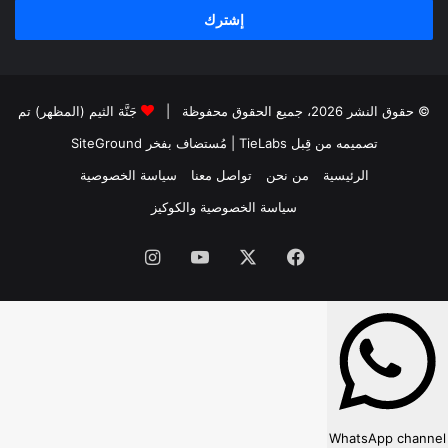
© حقوق النشر 2026، جميع الحقوق محفوظة |
جَنَّة الثيم (المظهر) تم
تصميمه من قِبل TieLabs
| مُستضاف بفخر
SiteGround
الرئيسية
من نحن
تواصل معنا
سياسة الخصوصية
سياسة الخصوصية والكوكيز
فيسبوك
‫X
‫YouTube
انستقرام
WhatsApp channel