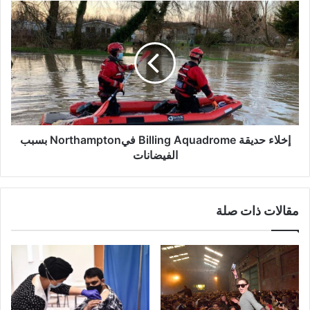
إخلاء
حديقة
Billing
Aquadrome
فيNorthampton
بسبب
الفيضانات
إخلاء حديقة Billing Aquadrome فيNorthampton بسبب
الفيضانات
مقالات ذات صلة