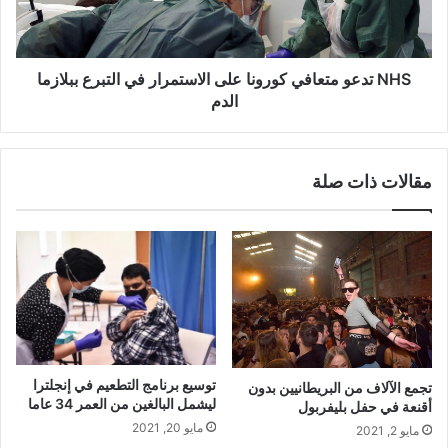
في
التبرع
ببلازما
الدم
NHS تدعو متعافي كورونا على الاستمرار في التبرع ببلازما
الدم
مقالات ذات صلة
توسيع برنامج التطعيم في إنجلترا
تجمع الآلاف من البريطانيين بدون
ليشمل البالغين من العمر 34 عاما
أقنعة في حفل بليفربول
مايو 20, 2021
مايو 2, 2021