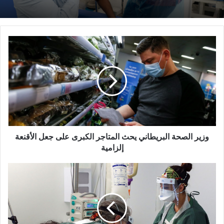
وزير
الصحة
البريطاني
يحث
المتاجر
الكبرى
على
جعل
الأقنعة
إلزامية
وزير الصحة البريطاني يحث المتاجر الكبرى على جعل الأقنعة
إلزامية
NHS
تدعو
متعافي
كورونا
على
الاستمرار