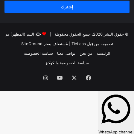
الإلكتروني
© حقوق النشر 2026، جميع الحقوق محفوظة |
جَنَّة الثيم (المظهر) تم
تصميمه من قِبل TieLabs
| مُستضاف بفخر
SiteGround
الرئيسية
من نحن
تواصل معنا
سياسة الخصوصية
سياسة الخصوصية والكوكيز
فيسبوك
‫X
‫YouTube
انستقرام
WhatsApp channel