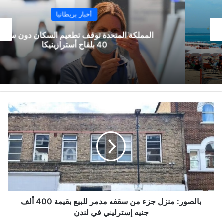
أخبار بريطانيا
المملكة المتحدة توقف تطعيم السكان دون سن الـ
40 بلقاح أسترازينيكا
بالصور:
منزل
جزء
من
سقفه
مدمر
للبيع
بقيمة
400
ألف
بالصور: منزل جزء من سقفه مدمر للبيع بقيمة 400 ألف
جنيه
جنيه إسترليني في لندن
إسترليني