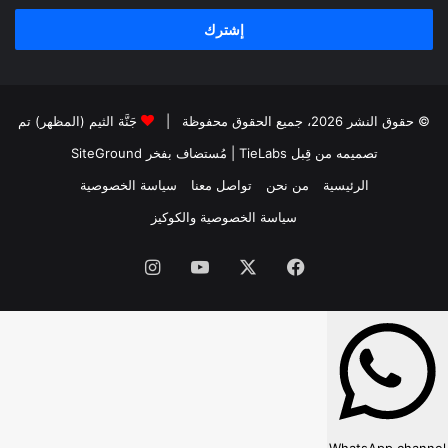
الإلكتروني
© حقوق النشر 2026، جميع الحقوق محفوظة |
جَنَّة الثيم (المظهر) تم
تصميمه من قِبل TieLabs
| مُستضاف بفخر
SiteGround
الرئيسية
من نحن
تواصل معنا
سياسة الخصوصية
سياسة الخصوصية والكوكيز
فيسبوك
‫X
‫YouTube
انستقرام
WhatsApp channel