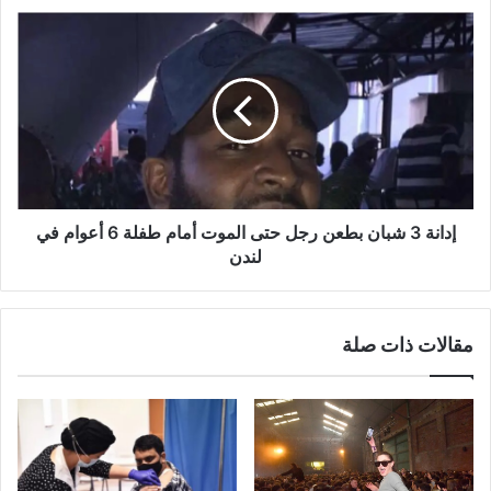
في
إدانة
لندن
3
شبان
بطعن
رجل
حتى
الموت
أمام
طفلة
6
إدانة 3 شبان بطعن رجل حتى الموت أمام طفلة 6 أعوام في
أعوام
لندن
في
لندن
مقالات ذات صلة