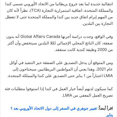
انتقالية جديدة لما بعد خروج بريطانيا من الاتحاد الأوروبي تسمى كندا
والمملكة المتحدة، اتفاقية استمرارية التجارة (TCA)، نظراً لأنه كان
من المهم إبرام اتفاق جديد بين كندا والمملكة المتحدة حتى لا تتعطل
التجارة بين البلدين.
وفي الواقع، وجدت دراسة أجرتها Global Affairs Canada أنه بدون
صفقة، كان الناتج المحلي الإجمالي لكلا البلدين سينخفض ​​وأن أكثر
من 2000 وظيفة كندية كانت ستفقد.
ومن المتوقع أن يدخل التصديق على الصفقة حيز التنفيذ في أوائل
عام 2021، وهذا يعني أن المواطنين البريطانيين سيحتاجون إلى
LMIA اعتباراً من 1 يناير حتى التصديق على كندا والمملكة المتحدة.
كما سيكون لديهم أيضاً خيار العمل في كندا إذا استوفوا متطلبات فئة
تصريح العمل المعفي من LMIA.
اقرأ أيضاً:
تغيير جوهري في السفر إلى دول الاتحاد الأوروبي بعد 1
يناير