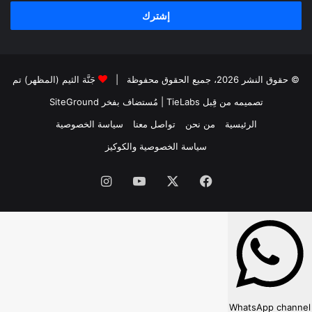
الإلكتروني
© حقوق النشر 2026، جميع الحقوق محفوظة |
جَنَّة الثيم (المظهر) تم
تصميمه من قِبل TieLabs
| مُستضاف بفخر
SiteGround
الرئيسية
من نحن
تواصل معنا
سياسة الخصوصية
سياسة الخصوصية والكوكيز
فيسبوك
‫X
‫YouTube
انستقرام
WhatsApp channel