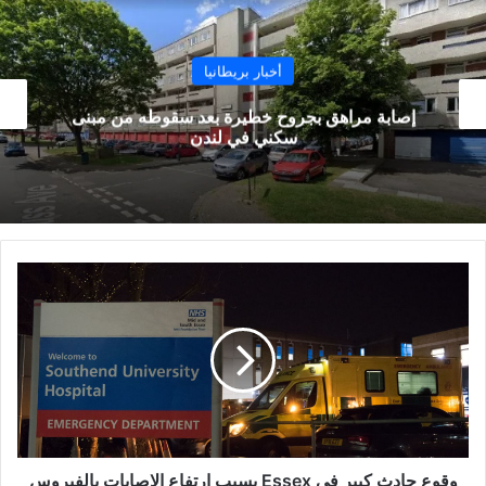
أخبار بريطانيا
إلغاء العمليات الجراحية لمرضى السرطان في أجزاء
من لندن
وقوع
حادث
كبير
في
Essex
بسبب
ارتفاع
الإصابات
بالفيروس
وقوع حادث كبير في Essex بسبب ارتفاع الإصابات بالفيروس