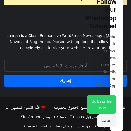
Follow
our
WhatsApp
channel?
Jannah is a Clean Responsive WordPress Newspaper, Magazine,
Subscribe
News and Blog theme. Packed with options that allow you to
to
completely customize your website to your needs.
receive
new
أدخل
updates
بريدك
directly
الإلكتروني
on
WhatsApp.
Subscribe
now
© حقوق النشر 2026، جميع الحقوق محفوظة |
جَنَّة الثيم (المظهر) تم
تصميمه من قِبل TieLabs
| مُستضاف بفخر
SiteGround
Later
الرئيسية
من نحن
تواصل معنا
سياسة الخصوصية