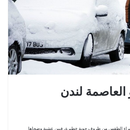
 العاصمة لندن
ر خبراء الطقس من ظروف جوية خطيرة، فبين عشية وضحاها