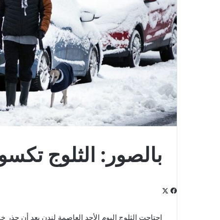
بالصور: الثلوج تكسو
‫X
فيسبوك
لينكدإن
‫Pocket
بينتيريست
Odnoklassniki
اجتاحت الثلوج اليوم الأحد العاصمة لندن بعد أن حذ