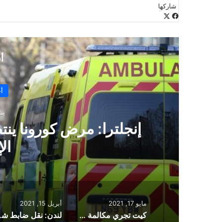
شاركها
‫X
فيسبوك
لينكدإن
طباعة
بينتيريست
‫Pocket
مشاركة
Odnoklassniki
عبر
البريد
أ
أخ
يناير
ه
ال
مايو 17, 2021
أبريل 15, 2021
كيت تجري مكالمة عاطفية مع امرأة فقدت اثنين من عائلتها بسبب الوباء
لندن: نقل ضابط 