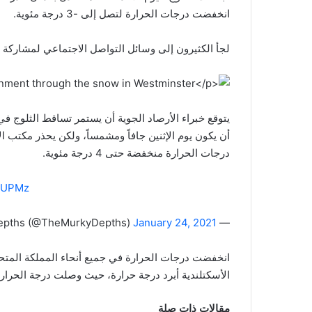
انخفضت درجات الحرارة لتصل إلى -3 درجة مئوية.
لجأ الكثيرون إلى وسائل التواصل الاجتماعي لمشاركة ص
يتوقع خبراء الأرصاد الجوية أن يستمر تساقط الثلوج ف
أن يكون يوم الإثنين جافاً ومشمساً، ولكن يحذر مكتب 
درجات الحرارة منخفضة حتى 4 درجة مئوية.
8cUPMz
January 24, 2021
— Murky Depths (@TheMurkyDepths)
انخفضت درجات الحرارة في جميع أنحاء المملكة المتح
الأسكتلندية أبرد درجة حرارة، حيث وصلت درجة الحرارة إلى -10 درج
مقالات ذات صلة