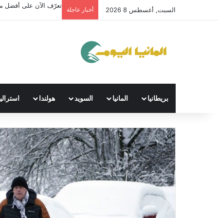
تعرّف الآن على أفضل منص
السبت, أغسطس 8 2026
أخبار عاجلة
بريطانيا
المانيا
السويد
هولندا
استراليا