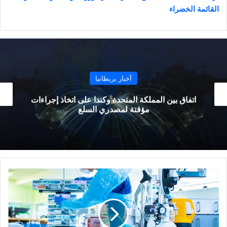
القائمة الخضراء
أخبار بريطانيا
رسمياً..خروج الأمير هاري وميغان من العائلة المالكة
البريطانية
مانشستر
تسجل
اليوم
0
حالة
وفاة