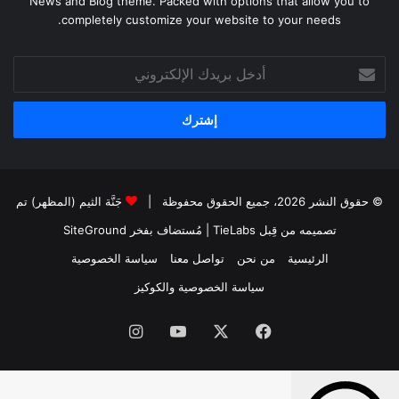
News and Blog theme. Packed with options that allow you to
completely customize your website to your needs.
أدخل
بريدك
الإلكتروني
© حقوق النشر 2026، جميع الحقوق محفوظة |
جَنَّة الثيم (المظهر) تم
تصميمه من قِبل TieLabs
| مُستضاف بفخر
SiteGround
الرئيسية
من نحن
تواصل معنا
سياسة الخصوصية
سياسة الخصوصية والكوكيز
فيسبوك
‫X
‫YouTube
انستقرام