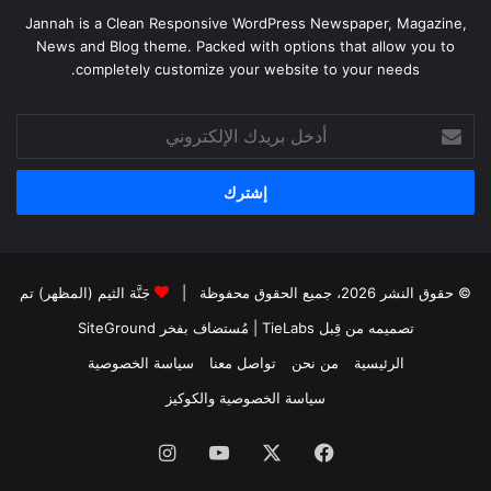
Jannah is a Clean Responsive WordPress Newspaper, Magazine,
News and Blog theme. Packed with options that allow you to
completely customize your website to your needs.
أدخل
بريدك
الإلكتروني
© حقوق النشر 2026، جميع الحقوق محفوظة |
جَنَّة الثيم (المظهر) تم
تصميمه من قِبل TieLabs
| مُستضاف بفخر
SiteGround
الرئيسية
من نحن
تواصل معنا
سياسة الخصوصية
سياسة الخصوصية والكوكيز
فيسبوك
‫X
‫YouTube
انستقرام