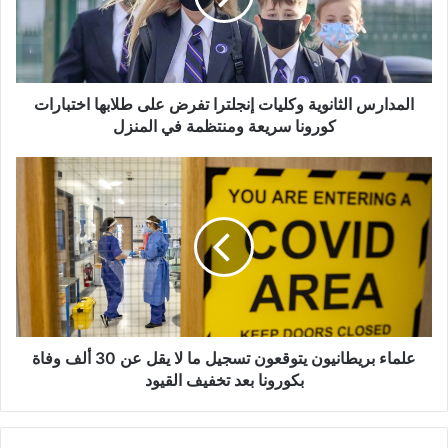
على
طلابها
اختبارات
كورونا
سريعة
المدارس الثانوية وكليات إنجلترا تفرض على طلابها اختبارات
ومنتظمة
كورونا سريعة ومنتظمة في المنزل
في
المنزل
علماء
بريطانيون
يتوقعون
تسجيل
ما
لا
يقل
عن
30
ألف
علماء بريطانيون يتوقعون تسجيل ما لا يقل عن 30 ألف وفاة
وفاة
بكورونا بعد تخفيف القيود
بكورونا
بعد
تخفيف