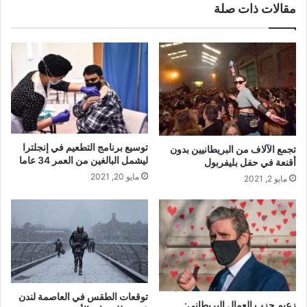
مقالات ذات صلة
القيود
توسيع برنامج التطعيم في إنجلترا
تجمع الآلاف من البريطانيين بدون
ليشمل البالغين من العمر 34 عاما
أقنعة في حفل بليفربول
مايو 20, 2021
مايو 2, 2021
توقعات الطقس في العاصمة لندن
زعيم حزب العمال البريطاني: