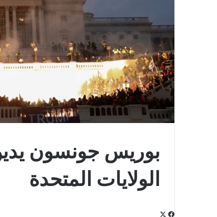
بوريس جونسون يدين
الولايات المتحدة
‫X
فيسبوك
لينكدإن
‫Pocket
بينتيريست
Odnoklassniki