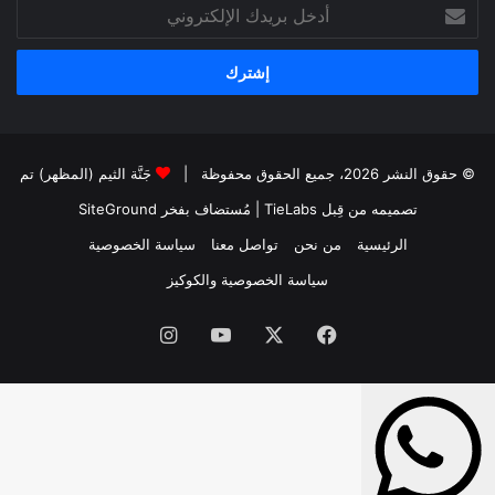
أدخل
بريدك
الإلكتروني
© حقوق النشر 2026، جميع الحقوق محفوظة |
جَنَّة الثيم (المظهر) تم
تصميمه من قِبل TieLabs
| مُستضاف بفخر
SiteGround
الرئيسية
من نحن
تواصل معنا
سياسة الخصوصية
سياسة الخصوصية والكوكيز
فيسبوك
‫X
‫YouTube
انستقرام