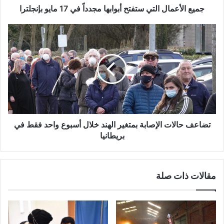
بإنجلترا
جميع الأعمال التي ستفتح أبوابها مجدداً في 17 مايو بإنجلترا
تضاعف
حالات
الإصابة
بمتغير
الهند
خلال
أسبوع
واحد
فقط
في
تضاعف حالات الإصابة بمتغير الهند خلال أسبوع واحد فقط في
بريطانيا
بريطانيا
مقالات ذات صلة