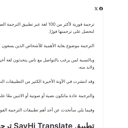
‫X
فيسبوك
لينكدإن
‫Pocket
بينتيريست
Odnoklassniki
ترجمة فورية لأكثر من 100 لغة عبر تط
لتحصل على ترجمتها فورًا.
الترجمة موضوع بغاية الأهمية للأشخاص الذين يسعون ل
وبالنسبة لمن يرغب بالتواصل مع ناس يتحدثون لغة أخ
ولابد منه.
وقد انتشرت في الآونة الأخيرة الكثير من التطبيقات ال
والترجمة عادة ماتكون نصية أو صوتية أو الاثنين معًا
وفيما يلي سأتحدث عن أحد أهم تطبيقات الترجمة الفور
تطبيق SayHi Translate ترجمة فورية