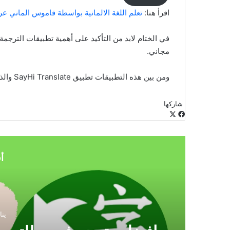
اقرأ هنا:
تعلم اللغة الالمانية بواسطة قاموس الماني عربي ناطق 
في الختام لابد من التأكيد على أهمية تطبيقات الترجم
مجاني.
ومن بين هذه التطبيقات تطبيق SayHi Translate والذي ننصح الجميع بتحميله والاستفادة منه.
شاركها
‫X
فيسبوك
لينكدإن
طباعة
بينتيريست
‫Pocket
مشاركة
Odnoklassniki
عبر
البريد
أ