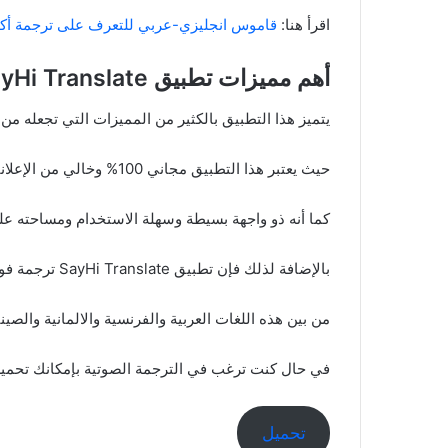
اقرأ هنا:
قاموس انجليزي-عربي للتعرف على ترجمة أكثر من 150 ال
أهم مميزات تطبيق SayHi Translate ترجمة فورية
يتميز هذا التطبيق بالكثير من المميزات التي تجعله من 
حيث يعتبر هذا التطبيق مجاني 100% وخالي من الإعلانات ممايجعل استخدامه متاحًا للجميع.
كما أنه ذو واجهة بسيطة وسهلة الاستخدام ومساحته عل
بالإضافة لذلك فإن تطبيق SayHi Translate ترجمة فورية يدعم عدد كبير من اللغات الشهيرة والمهمة حول العالم.
من بين هذه اللغات العربية والفرنسية والالمانية والصينية
في حال كنت ترغب في الترجمة الصوتية بإمكانك تحميل تطبيق ranslate
تحميل