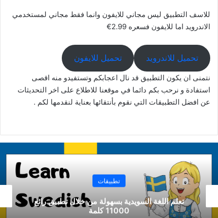
للاسف التطبيق ليس مجاني للايفون وانما فقط مجاني لمستخدمي
الاندرويد اما للايفون فسعره 2.99€
تحميل للاندرويد
تحميل للايفون
نتمنى ان يكون التطبيق قد نال اعجابكم وتستفيدو منه اقصى
استفادة و نرحب بكم دائما في موقعنا للاطلاع على اخر التحديثات
عن افضل التطبيقات التي نقوم بأنتقائها بعناية لنقدمها لكم .
تطبيقات
ئع
تطبيق تعلم اللغة الإسبانية بسهولة ومتعة