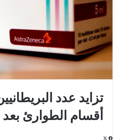
تزايد عدد البريطانيي
أقسام الطوارئ بعد ت
‫X
فيسبوك
لينكدإن
‫Pocket
بينتيريست
Odnoklassniki