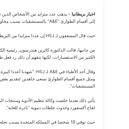
اخبار بريطانيا
– يذهب عدد متزايد من الأشخاص الذين تلق
إلى أقسام الطوارئ “A&E” بالمستشفيات بسبب مخاوف من ارتباط اللقاح بجلطات دموية نادرة.
حيث قال المسعفون لـ HSJ إن عددا متزايدا من البريطانيين يذهبون إلى أقسام الطوارئ بعد تلقي اللقاح.
من جانبها، قالت الدكتورة كاثرين هندرسون، رئيسة الك
الكثير من الاستفسارات، لكنها تتفهم أن ذلك رد فعل ط
وقال أحد الأطباء في A&E لـ J
ومثل جميع أقسام الطوارئ نسعى جاهدين لتقديم بعض ا
المستشفيات”.
لقاح أكسفورد وحدوث جلطات دموية “نادرة للغاية”.
حيث توفي 19 شخصا في المملكة المتحدة بسبب تجلط الدم النادر بعد أخذ اللقاح.