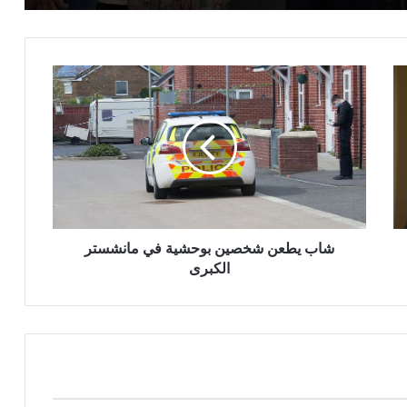
شاب
يطعن
شخصين
بوحشية
في
مانشستر
الكبرى
شاب يطعن شخصين بوحشية في مانشستر
الكبرى