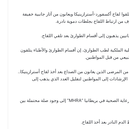
وا لقاح أكسفورد-أسترازينيكا ويعانون من آثار جانبية خفيفة
لية الملكية لطب الطوارئ، إن أقسام الطوارئ والأطباء يتلقون
بيعي من قبل المواطنين.
HS: “شهدنا أعددا كبيرة من المرضى الذين يعانون من الصداع بعد أخذ لقاح أسترازينيكا..
لإرشادات إلى المواطنين لتقليل العدد الذي يذهب إلى
يأتي ذلك بعدما خلصت وكالة تنظيم الأدوية ومنتجات الرعاية الصحية في بريطانيا “MHRA” إلى وجود صلة محتملة بين