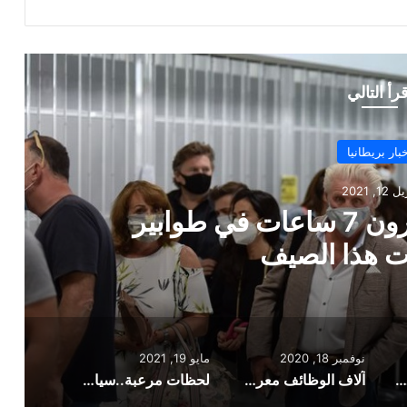
قرأ التالي
أخبار بريطانيا
بر 18, 2020
خطر إن لم ينتهي الإغلاق في
عد المحدد
نوفمبر 18, 2020
مايو 19, 2021
البريطانيون قد ينتظرون 7 ساعات في طوابير بالمطارات هذا الصيف
آلاف الوظائف معرضة للخطر إن لم ينتهي الإغلاق في الموعد المحدد
لحظات مرعبة..سيارة تصدم متظاهر من مؤيدي القضية الفلسطينية في لندن ويهرب (صور)