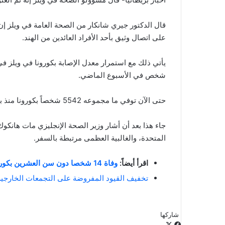
قال الدكتور جيري شانكار من الصحة العامة في ويلز إن 
على اتصال وثيق بأحد الأفراد العائدين من الهند.
شخص في الأسبوع الماضي.
حتى الآن توفي ما مجموعه 5542 شخصاً بكورونا منذ بداية الوباء في ويلز.
المتحدة، والغالبية العظمى مرتبطة بالسفر.
اقرأ أيضاً:
وفاة 14 شخصا دون سن العشرين بكورونا في إنجلترا وويلز هذا العام
تخفيف القيود المفروضة على التجمعات الخارجية ف
شاركها
‫X
فيسبوك
لينكدإن
طباعة
بينتيريست
‫Pocket
مشاركة
Odnoklassniki