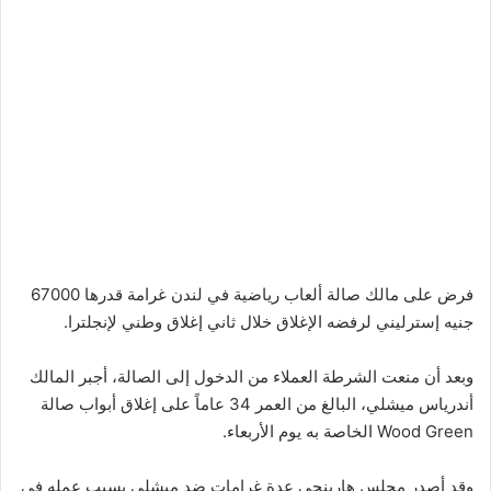
فرض على مالك صالة ألعاب رياضية في لندن غرامة قدرها 67000
جنيه إسترليني لرفضه الإغلاق خلال ثاني إغلاق وطني لإنجلترا.
وبعد أن منعت الشرطة العملاء من الدخول إلى الصالة، أجبر المالك
أندرياس ميشلي، البالغ من العمر 34 عاماً على إغلاق أبواب صالة
Wood Green الخاصة به يوم الأربعاء.
وقد أصدر مجلس هارينجي عدة غرامات ضد ميشلي بسبب عمله في