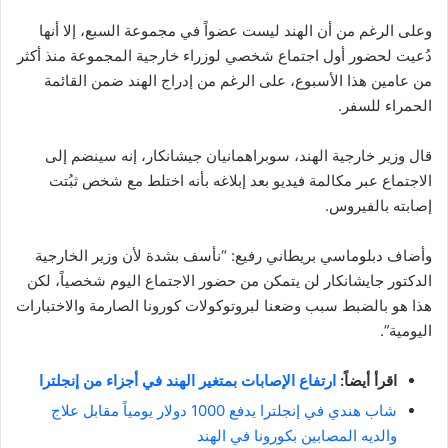
وعلى الرغم من أن الهند ليست عضواً في مجموعة السبع، إلا أنها
دُعيت لحضور أول اجتماع شخصي لوزراء خارجية المجموعة منذ أكثر
من عامين هذا الأسبوع، على الرغم من إدراج الهند ضمن القائمة
الحمراء للسفر.
قال وزير خارجية الهند، سوبراهمانيان جيشانكار، إنه سينضم إلى
الاجتماع عبر مكالمة فيديو بعد إبلاغه بأنه اختلط مع شخص ثبُتت
إصابته بالفيروس.
وأضاف دبلوماسي بريطاني رفيع: “نأسف بشدة لأن وزير الخارجية
الدكتور جايشانكار لن يتمكن من حضور الاجتماع اليوم شخصياً، لكن
هذا هو بالضبط سبب وضعنا لبروتوكولات كورونا الصارمة والاختبارات
اليومية”.
اقرأ أيضاً:
ارتفاع الإصابات بمتغير الهند في أجزاء من إنجلترا
شاب هندي في إنجلترا يدفع 1000 دولار يومياً مقابل علاج
والديه المصابين بكورونا في الهند