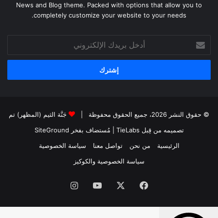
News and Blog theme. Packed with options that allow you to
completely customize your website to your needs.
أدخل
بريدك
الإلكتروني
© حقوق النشر 2026، جميع الحقوق محفوظة |
جَنَّة الثيم (المظهر) تم
تصميمه من قِبل TieLabs
| مُستضاف بفخر
SiteGround
الرئيسية
من نحن
تواصل معنا
سياسة الخصوصية
سياسة الخصوصية والكوكيز
فيسبوك
‫X
‫YouTube
انستقرام