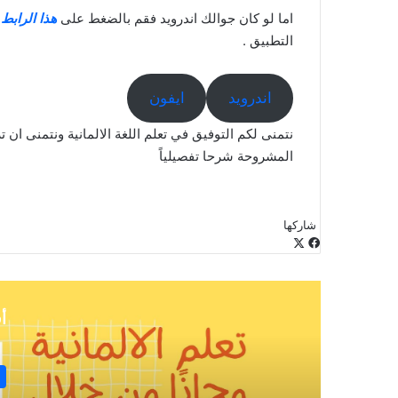
اما لو كان جوالك اندرويد فقم بالضغط على
هذا الرابط
ا
التطبيق .
اندرويد
ايفون
نتمنى لكم التوفيق في تعلم اللغة الالمانية ونتمنى ان 
المشروحة شرحا تفصيلياً
شاركها
‫X
فيسبوك
لينكدإن
طباعة
بينتيريست
‫Pocket
مشاركة
Odnoklassniki
عبر
البريد
أ