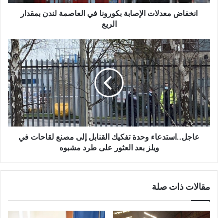
الربع
انخفاض معدلات الإصابة بكورونا في العاصمة لندن بمقدار
الربع
عاجل..استدعاء
وحدة
تفكيك
القنابل
إلى
مصنع
لقاحات
في
ويلز
بعد
عاجل..استدعاء وحدة تفكيك القنابل إلى مصنع لقاحات في
العثور
ويلز بعد العثور على طرد مشبوه
على
طرد
مشبوه
مقالات ذات صلة