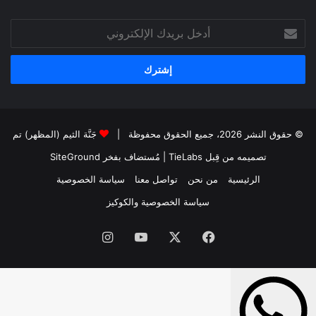
أدخل
بريدك
الإلكتروني
© حقوق النشر 2026، جميع الحقوق محفوظة |
جَنَّة الثيم (المظهر) تم
تصميمه من قِبل TieLabs
| مُستضاف بفخر
SiteGround
الرئيسية
من نحن
تواصل معنا
سياسة الخصوصية
سياسة الخصوصية والكوكيز
فيسبوك
‫X
‫YouTube
انستقرام