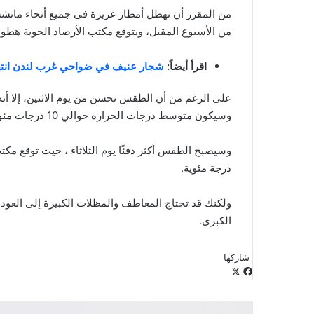
من المقرر أن تهطل أمطار غزيرة في جميع أنحاء مانشست
من الأسبوع المقبل، ويتوقع مكتب الأرصاد الجوية هطول
اقرأ أيضاً:
شجار عنيف في ضواحي غرب لندن انته
على الرغم من أن الطقس تحسن من يوم الاثنين، إلا أنه
وسيكون متوسط درجات الحرارة حوالي 10 درجات مئوية.
درجة مئوية.
ولكنك قد تحتاج المعاطف والمظلات الكبيرة إلى العود
الكبرى.
شاركها
‫X
فيسبوك
لينكدإن
طباعة
بينتيريست
‫Pocket
مشاركة
Odnoklassniki
عبر
البريد