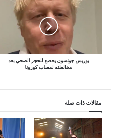
بوريس
جونسون
يخضع
للحجر
الصحي
بعد
مخالطته
لمصاب
كورونا
بوريس جونسون يخضع للحجر الصحي بعد
مخالطته لمصاب كورونا
مقالات ذات صلة