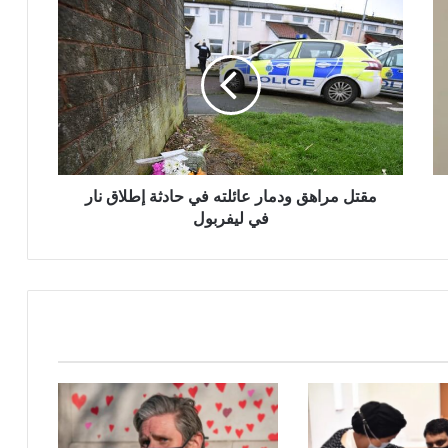
مقتل
مراهق
ودمار
عائلته
في
حادثة
إطلاق
نار
في
ليفربول
مقتل مراهق ودمار عائلته في حادثة إطلاق نار
في ليفربول