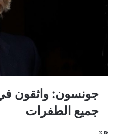
جونسون: واثقون في 
جميع الطفرات
‫X
فيسبوك
لينكدإن
‫Pocket
بينتيريست
Odnoklassniki