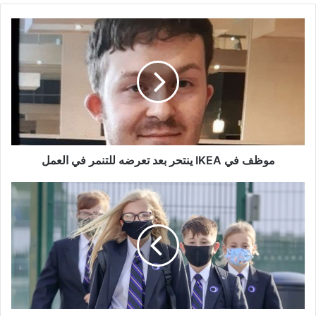
موظف
في
IKEA
ينتحر
بعد
تعرضه
للتنمر
في
العمل
موظف في IKEA ينتحر بعد تعرضه للتنمر في العمل
إنجلترا:
انخفاض
عدد
الطلاب
في
المدارس
بسبب
إجبارهم
على