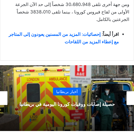
ومن جهة أخرى تلقى 30،680،948 شخصاً إلى حد الآن الجرعة
الأولى من لقاح فيروس كورونا ، بينما تلقى 3838،010 شخصاً
الجرعتين بالكامل.
اقرأ أيضاً:
إحصائيات: المزيد من المسنين يعودون إلى المتاجر
مع إعطاء المزيد من اللقاحات
أخبار بريطانيا
أول تصريح لجونسون بعد الكشف عن وفاة 7 أشخاص
من متلقي لقاح أسترازينيكا