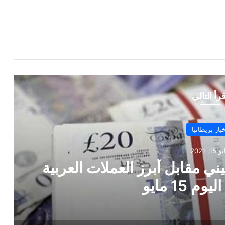
قرأ التالي
أخبا
نوفمبر 19, 0
ة
ت
بفيروس