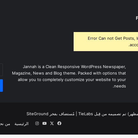
Error Can not Get Posts, 
acco
أد
Jannah is a Clean Responsive WordPress Newspaper,
بر
Magazine, News and Blog theme. Packed with options that
ال
allow you to completely customize your website to your
needs.
لمظهر) تم تصميمه من قِبل TieLabs
| مُستضاف بفخر
SiteGround
‫X
فيسبوك
‫YouTube
انستقرام
الرئيسية
من نح