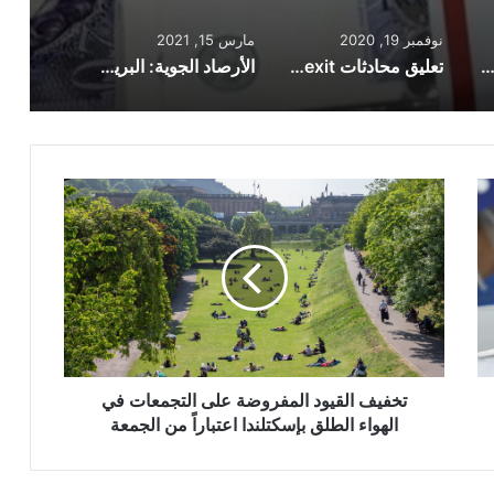
نوفمبر 19, 2020
مارس 15, 2021
ف الجنيه الإسترليني مقابل أبرز العملات العربية والعالمية اليوم 15 مايو
تعليق محادثات Brexit بسبب إصابة أحد الأعضاء بفيروس كورونا
الأرصاد الجوية: البريطانيون سيشهدون أجواءً شتوية وباردة حتى عيد الفصح
تخفيف
القيود
المفروضة
على
التجمعات
في
الهواء
الطلق
بإسكتلندا
اعتباراً
تخفيف القيود المفروضة على التجمعات في
من
الهواء الطلق بإسكتلندا اعتباراً من الجمعة
الجمعة