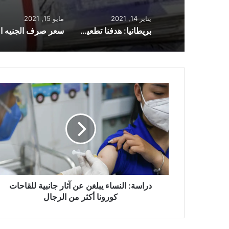
يناير 14, 2021
مايو 15, 2021
بريطانيا: هدفنا تطعيم 16 مليون مواطناً قبل 15 فبراير
سعر صر
دراسة:
النساء
يبلغن
عن
آثار
جانبية
للقاحات
كورونا
أكثر
من
دراسة: النساء يبلغن عن آثار جانبية للقاحات
الرجال
كورونا أكثر من الرجال