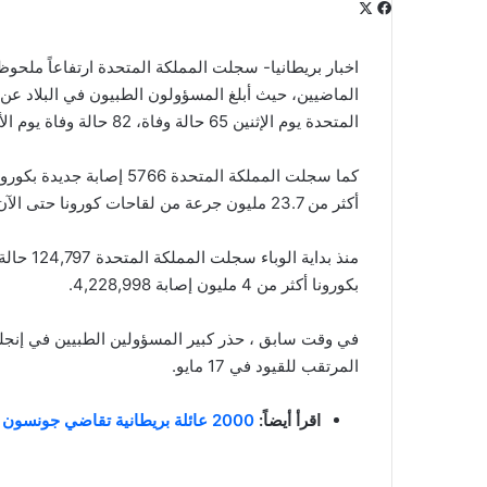
‫X
فيسبوك
لينكدإن
‫Pocket
بينتيريست
Odnoklassniki
اخبار بريطانيا- سجلت المملكة المتحدة ارتفاعاً ملحوظا
المتحدة يوم الإثنين 65 حالة وفاة، 82 حالة وفاة يوم الأحد.
أكثر من 23.7 مليون جرعة من لقاحات كورونا حتى الآن.
منذ بداي
بكورونا أكثر من 4 مليون إصابة 4,228,998.
في وقت سابق ، حذر كبير المسؤولين الطبيين في إنجل
المرتقب للقيود في 17 مايو.
اقرأ أيضاً:
2000 عائلة بريطانية تقاضي جونسون بسبب سياسته في مواجهة وباء كورونا