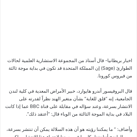
اخبار بريطانيا- قال أستاذ من المجموعة الاستشارية العلمية لحالات
الطوارئ (Sage) إن المملكة المتحدة قد تكون في بداية موجة ثالثة
من فيروس كورونا.
قال البروفيسور أندرو هايوارد، خبير الأمراض المعدية في كلية لندن
الجامعية، إنه “قلق للغاية” بشأن متغير الهند نظراً لقدرته على
الانتشار بسرعة، وعند سؤاله في مقابلة على قناة BBC عما إذا كانت
البلاد في بداية الموجة الثالثة من الوباء قال: “أعتقد ذلك”.
وأضاف: ” ما يمكننا رؤيته هو أن هذه السلالة يمكن أن تنتشر بسرعة،
ومن الواضح أننا نفعل كل ما في وسعنا لاحتواء هذا الانتشار، ولكن