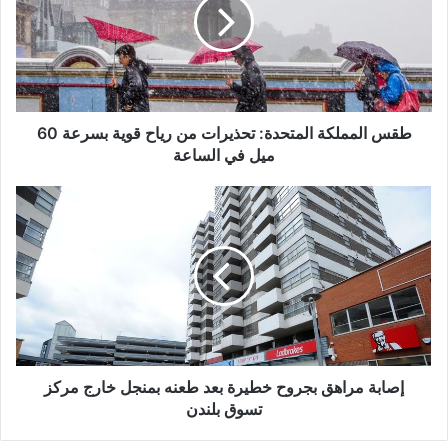
تحذيرات
من
رياح
قوية
بسرعة
60
ميل
طقس المملكة المتحدة: تحذيرات من رياح قوية بسرعة 60
في
ميل في الساعة
الساعة
إصابة
مراهق
بجروح
خطيرة
بعد
طعنه
بمنجل
خارج
مركز
تسوق
إصابة مراهق بجروح خطيرة بعد طعنه بمنجل خارج مركز
بلندن
تسوق بلندن