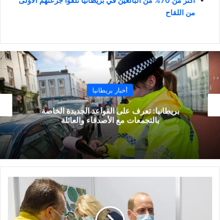
أكثر من 70% من البالغين في بريطانيا تلقوا جرعتهم الأولى
من اللقاح
أخبار بريطانيا
خبراء: إنجلترا في وضع قوي للمضي قدماً في تخفيف
الإغلاق
وليام
دوق
كامبريدج
تلقى