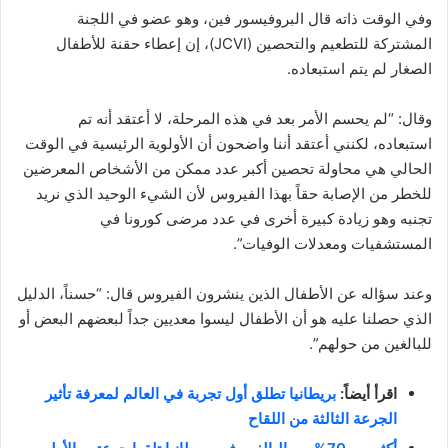
وفي الوقت ذاته قال البروفيسور فين، وهو عضو في اللجنة
المشتركة للتطعيم والتحصين (JCVI)، إن إعطاء حقنة للأطفال
الصغار لم يتم استبعاده.
وقال: “لم يحسم الأمر بعد في هذه المرحلة، لا أعتقد أنه تم
استبعاده، لكنني أعتقد أننا واضحون أن الأولوية الرئيسية في الوقت
الحالي هي محاولة تحصين أكبر عدد ممكن من الأشخاص المعرضين
للخطر من الإصابة حقاً بهذا الفيروس لأن الشيء الوحيد الذي نريد
تجنبه وهو زيادة كبيرة أخرى في عدد مرضى كورونا في
المستشفيات ومعدلات الوفيات”.
وعند سؤاله عن الأطفال الذين ينشرون الفيروس قال: “حسناً، الدليل
الذي حصلنا عليه هو أن الأطفال ليسوا معديين جداً لبعضهم البعض أو
للبالغين من حولهم”.
اقرأ أيضاً:
بريطانيا تطلق أول تجربة في العالم لمعرفة تأثير
الجرعة الثالثة من اللقاح