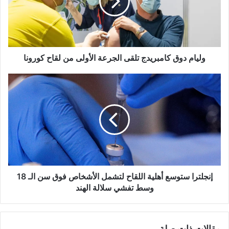
الجرعة
الأولى
من
لقاح
كورونا
وليام دوق كامبريدج تلقى الجرعة الأولى من لقاح كورونا
إنجلترا
ستوسع
أهلية
اللقاح
لتشمل
الأشخاص
فوق
سن
الـ
18
إنجلترا ستوسع أهلية اللقاح لتشمل الأشخاص فوق سن الـ 18
وسط
وسط تفشي سلالة الهند
تفشي
سلالة
الهند
مقالات ذات صلة