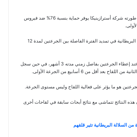
أظهرت دراسة أجرتها جامعة أوكسفورد أن اللقاح الذي طورته شركة أسترازينيكا يوفر حماية بنسبة 76% ضد فيروس
يدعم التقرير الصادر عن جامعة أكسفورد قرار الحكومة البريطانية في تمديد الفترة الفاصلة بين الجرعتين لمدة 12
أظهرت الدراسة أن اللقاح سجل فعالية بنسبة 82.4% عند إعطاء الجرعتين بفاصل زمني مدته 3 أشهر، في حين سجل
لجرعتين هو ما يؤثر على فعالية اللقاح وليس مستوى الجرعة.
 هذه النتائج تتماشى مع نتائج أبحاث سابقة في لقاحات أخرى
ن السلالة البريطانية تثير قلقهم