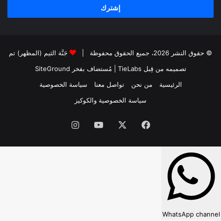
© حقوق النشر 2026، جميع الحقوق محفوظة |
جَنَّة الثيم (المظهر) تم
تصميمه من قِبل TieLabs
| مُستضاف بفخر
SiteGround
الرئيسية
من نحن
تواصل معنا
سياسة الخصوصية
سياسة الخصوصية والكوكيز
فيسبوك
‫X
‫YouTube
انستقرام
WhatsApp channel