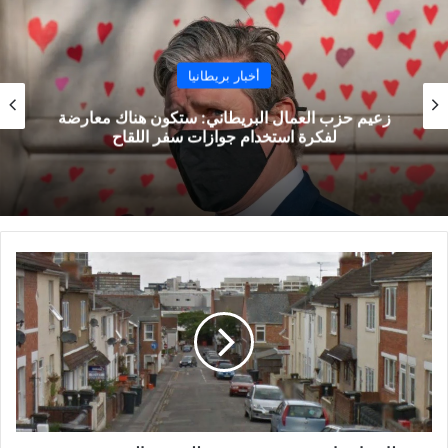
أخبار بريطانيا
زعيم حزب العمال البريطاني: ستكون هناك معارضة
لفكرة استخدام جوازات سفر اللقاح
طاقم
إسعاف
سويندون
يتعرض
للهجوم
والضرب
يوم
عيد
الميلاد