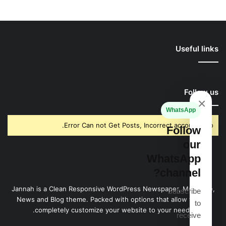
Useful links
Follow us
×
WhatsApp
Error Can not Get Posts, Incorrect account info.
Follow
our
WhatsApp
channel?
Jannah is a Clean Responsive WordPress Newspaper, Magazine,
Subscribe
News and Blog theme. Packed with options that allow you to
to
completely customize your website to your needs.
receive