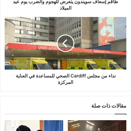
طاقم إسعاف سويندون يتعرض للهجوم والضرب يوم عيد
الميلاد
نداء
من
مجلس
Cardiff
الصحي
للمساعدة
في
العناية
المركزة
نداء من مجلس Cardiff الصحي للمساعدة في العناية
المركزة
مقالات ذات صلة