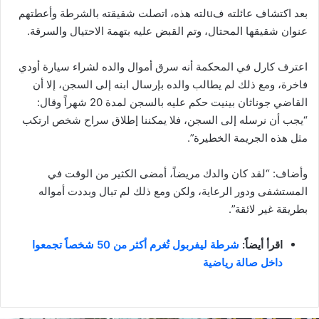
بعد اكتشاف عائلته فuلته هذه، اتصلت شقيقته بالشرطة وأعطتهم
عنوان شقيقها المحتال، وتم القبض عليه بتهمة الاحتيال والسرقة.
اعترف كارل في المحكمة أنه سرق أموال والده لشراء سيارة أودي
فاخرة، ومع ذلك لم يطالب والده بإرسال ابنه إلى السجن، إلا أن
القاضي جوناثان بينيت حكم عليه بالسجن لمدة 20 شهراً وقال:
“يجب أن نرسله إلى السجن، فلا يمكننا إطلاق سراح شخص ارتكب
مثل هذه الجريمة الخطيرة”.
وأضاف: “لقد كان والدك مريضاً، أمضى الكثير من الوقت في
المستشفى ودور الرعاية، ولكن ومع ذلك لم تبال وبددت أمواله
بطريقة غير لائقة”.
اقرأ أيضاً:
شرطة ليفربول تُغرم أكثر من 50 شخصاً تجمعوا
داخل صالة رياضية