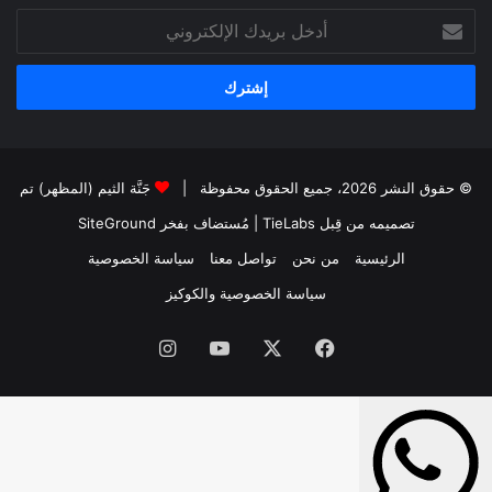
أدخل
بريدك
الإلكتروني
© حقوق النشر 2026، جميع الحقوق محفوظة |
جَنَّة الثيم (المظهر) تم
تصميمه من قِبل TieLabs
| مُستضاف بفخر
SiteGround
الرئيسية
من نحن
تواصل معنا
سياسة الخصوصية
سياسة الخصوصية والكوكيز
فيسبوك
‫X
‫YouTube
انستقرام