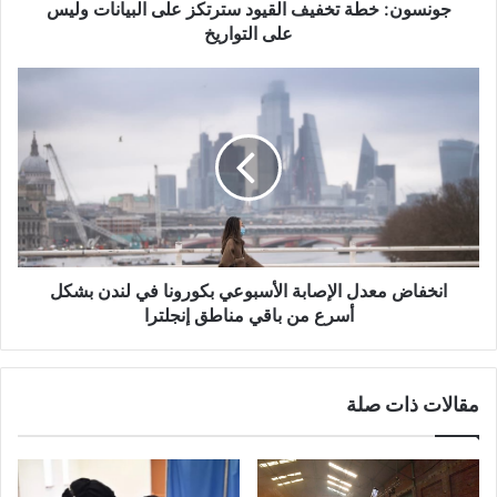
التواريخ
جونسون: خطة تخفيف القيود سترتكز على البيانات وليس
على التواريخ
انخفاض
معدل
الإصابة
الأسبوعي
بكورونا
في
لندن
بشكل
أسرع
من
انخفاض معدل الإصابة الأسبوعي بكورونا في لندن بشكل
باقي
أسرع من باقي مناطق إنجلترا
مناطق
إنجلترا
مقالات ذات صلة