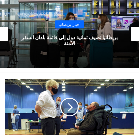
أخبار بريطانيا
بريطانيا تضيف ثمانية دول إلى قائمة بلدان السفر
الآمنة
جونسون:
خطة
تخفيف
القيود
سترتكز
على
البيانات
وليس
على