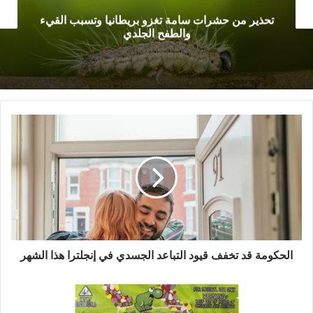
تحذير من حشرات سامة تغزو بريطانيا وتسبب القيء
والطفح الجلدي
الحكومة
قد
تخفف
قيود
التباعد
الجسدي
في
إنجلترا
هذا
الشهر
الحكومة قد تخفف قيود التباعد الجسدي في إنجلترا هذا الشهر
إنجلترا:
نقل
4