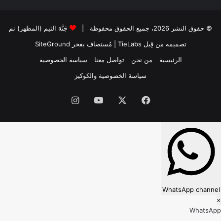
© حقوق النشر 2026، جميع الحقوق محفوظة |
جَنَّة الثيم (المظهر) تم
تصميمه من قِبل TieLabs
| مُستضاف بفخر
SiteGround
الرئيسية
من نحن
تواصل معنا
سياسة الخصوصية
سياسة الخصوصية والكوكيز
فيسبوك
‫X
‫YouTube
انستقرام
WhatsApp channel
×
WhatsApp