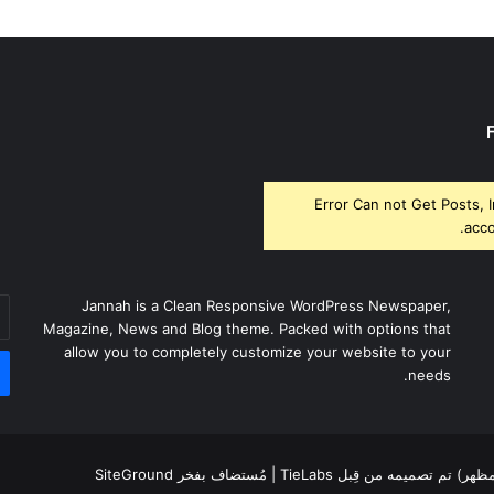
Error Can not Get Posts, 
acco
أد
Jannah is a Clean Responsive WordPress Newspaper,
بر
Magazine, News and Blog theme. Packed with options that
ال
allow you to completely customize your website to your
needs.
لمظهر) تم تصميمه من قِبل TieLabs
| مُستضاف بفخر
SiteGround