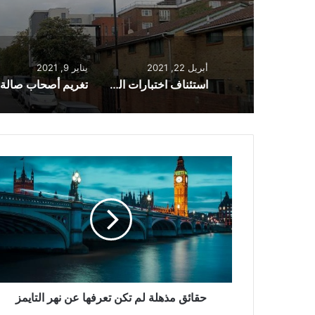
أبريل 22, 2021
يناير 9, 2021
استئناف اختبارات القيادة مع تخفيف قيود الإغلاق في إنجلترا
حقائق
مذهلة
لم
تكن
تعرفها
عن
نهر
التايمز
حقائق مذهلة لم تكن تعرفها عن نهر التايمز