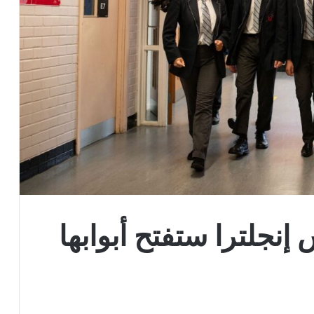
نجلترا ستفتح أبوابها