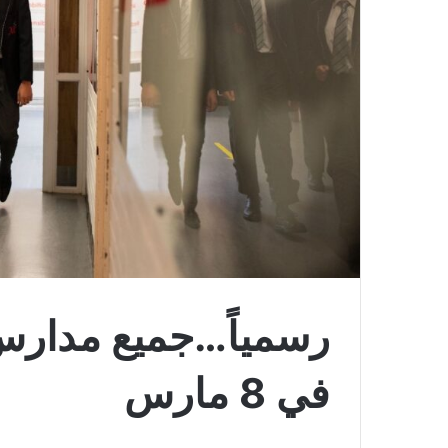
رسمياً…جميع مدارس إ
في 8 مارس