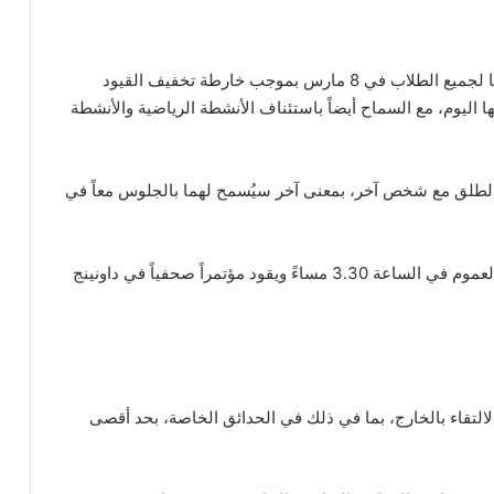
اخبار بريطانيا- ستفتح جميع المدارس في إنجلترا أبوابها لجميع الطلاب في 8 مارس بموجب خارطة تخفيف القيود
 اليوم، مع السماح أيضاً باستئناف الأنشطة الرياضية والأنشطة
ء الطلق مع شخص آخر، بمعنى آخر سيُسمح لهما بالجلوس معاً في
من المتوقع أن يلقي رئيس الوزراء خطاباً أمام مجلس العموم في الساعة 3.30 مساءً ويقود مؤتمراً صحفياً في داونينج
بر من الالتقاء بالخارج، بما في ذلك في الحدائق الخاصة، بحد أقصى