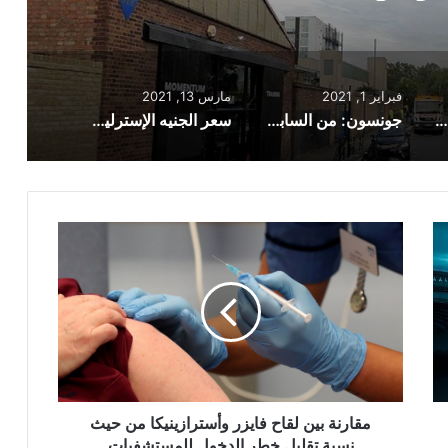
فبراير 1, 2021
مارس 13, 2021
تغريم أصحاب صالة ألعاب رياضية في لندن لخرقهم القوانين
جونسون: من السابق لأوانه رفع القيود على الرغم من أن إجراءات الإغلاق تعمل
سعر الجنيه الإسترليني مقابل العملات العربية والعالمية اليوم 13 مارس
مقارنة
بين
لقاح
فايزر
وأسترازينيكا
من
حيث
نسبة
تقليل
خطر
مقارنة بين لقاح فايزر وأسترازينيكا من حيث
الدخول
نسبة تقليل خطر الدخول للمستشفيات