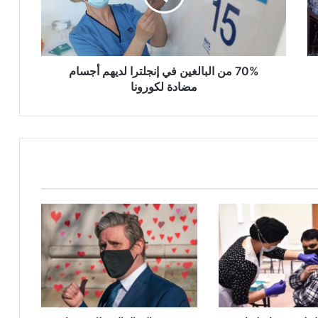
لديهم
أجسام
مضادة
لكورونا
70% من البالغين في إنجلترا لديهم أجسام
مضادة لكورونا