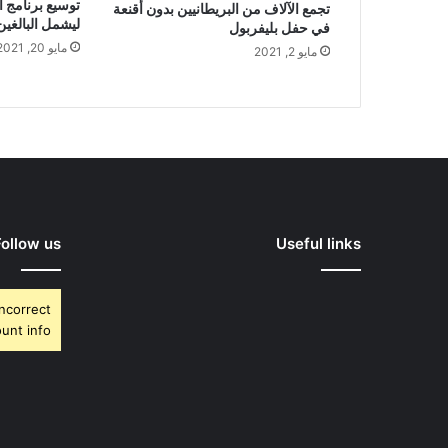
توسيع برنامج ا
تجمع الآلاف من البريطانيين بدون أقنعة
ليشمل البالغين من 
في حفل بليفربول
مايو 20, 2021
مايو 2, 2021
Follow us
Useful links
Incorrect
unt info.