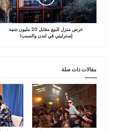
مليون
جنيه
إسترليني
في
لندن
عرض منزل للبيع مقابل 20 مليون جنيه
والسبب!
إسترليني في لندن والسبب!
مقالات ذات صلة