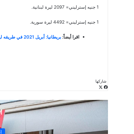
1 جنيه إسترليني= 2097 ليرة لبنانية.
1 جنيه إسترليني= 4492 ليرة سورية.
اقرا أيضاً:
بريطانيا: أبريل 2021 في طريقه ليصبح الأكثر برودة منذ 60 عاما
شاركها
‫X
فيسبوك
لينكدإن
طباعة
بينتيريست
‫Pocket
مشاركة
Odnoklassniki
عبر
البريد
أ