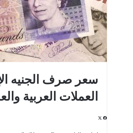
سعر صرف الجنيه الإ
العملات العربية والعالمية 8
‫X
فيسبوك
لينكدإن
‫Pocket
بينتيريست
Odnoklassniki