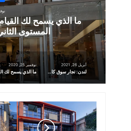
 انتقلت لندن إلى
أسرة ضح
 الإغلاق؟
أبريل 26, 2021
نوفمبر 25, 2020
لندن: تجار سوق كامدن يطالبون باستئناف السفر الدولي
ما الذي
عرض
منزل
للبيع
مقابل
20