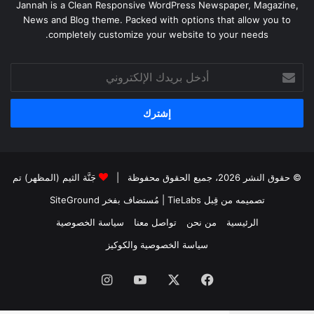
Jannah is a Clean Responsive WordPress Newspaper, Magazine,
News and Blog theme. Packed with options that allow you to
completely customize your website to your needs.
أدخل
بريدك
الإلكتروني
© حقوق النشر 2026، جميع الحقوق محفوظة |
جَنَّة الثيم (المظهر) تم
تصميمه من قِبل TieLabs
| مُستضاف بفخر
SiteGround
الرئيسية
من نحن
تواصل معنا
سياسة الخصوصية
سياسة الخصوصية والكوكيز
فيسبوك
‫X
‫YouTube
انستقرام