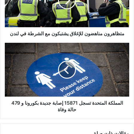
مع
الشرطة
في
لندن
متظاهرون مناهضون للإغلاق يشتبكون مع الشرطة في لندن
المملكة
المتحدة
تسجل
15871
إصابة
جديدة
بكورونا
و
479
حالة
المملكة المتحدة تسجل 15871 إصابة جديدة بكورونا و 479
وفاة
حالة وفاة
مقالات ذات صلة