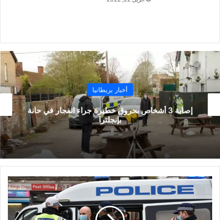
أخبار بريطانيا
إصابة 3 أشخاص بحروق خطيرة جراء انفجار في حانة
بإنجلترا
متظاهرون
مناهضون
للإغلاق
يشتبكون