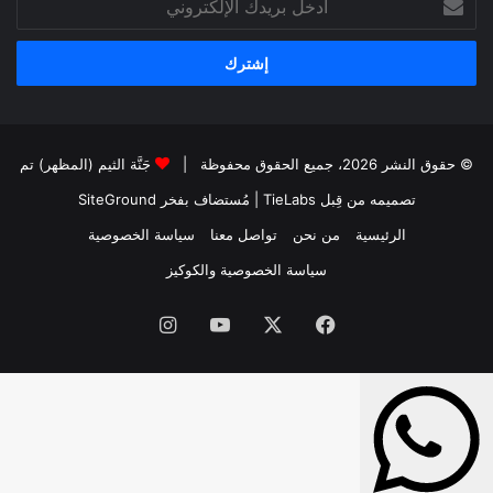
بريدك
الإلكتروني
© حقوق النشر 2026، جميع الحقوق محفوظة |
جَنَّة الثيم (المظهر) تم
تصميمه من قِبل TieLabs
| مُستضاف بفخر
SiteGround
الرئيسية
من نحن
تواصل معنا
سياسة الخصوصية
سياسة الخصوصية والكوكيز
فيسبوك
‫X
‫YouTube
انستقرام