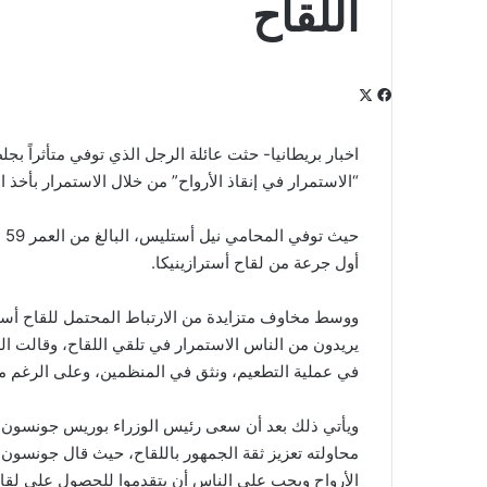
اللقاح
‫X
فيسبوك
لينكدإن
‫Pocket
بينتيريست
Odnoklassniki
اخبار بريطانيا- حثت عائلة الرجل الذي توفي متأثراً بج
“الاستمرار في إنقاذ الأرواح” من خلال الاستمرار بأخذ ا
أول جرعة من لقاح أسترازينيكا.
ووسط مخاوف متزايدة من الارتباط المحتمل للقاح أست
يريدون من الناس الاستمرار في تلقي اللقاح، وقالت ال
في عملية التطعيم، ونثق في المنظمين، وعلى الرغم مما ح
ويأتي ذلك بعد أن سعى رئيس الوزراء بوريس جونسون لط
محاولته تعزيز ثقة الجمهور باللقاح، حيث قال جونسون 
الأرواح ويجب على الناس أن يتقدموا للحصول على لقاح