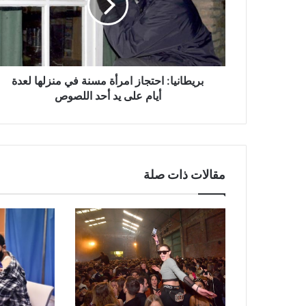
في
منزلها
لعدة
أيام
على
يد
بريطانيا: احتجاز امرأة مسنة في منزلها لعدة
أحد
أيام على يد أحد اللصوص
اللصوص
مقالات ذات صلة