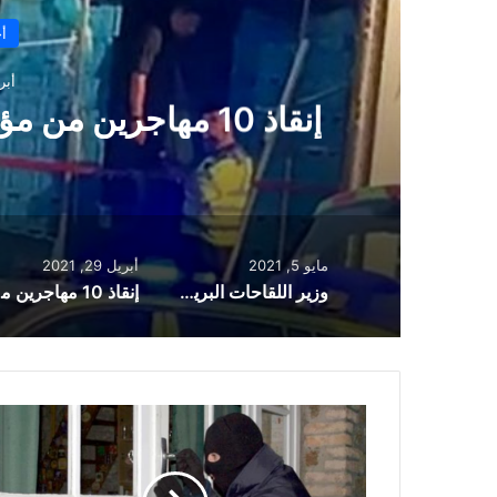
أخ
أبريل 
البريطانيون على موعد غد
م
مايو 5, 2021
أبريل 29, 2021
وزير اللقاحات البريطاني: كابوس كورونا يقترب من نهايته والفيروس سيتحول ليصبح كالإنفلونزا
إنقا
بريطانيا:
احتجاز
امرأة
مسنة