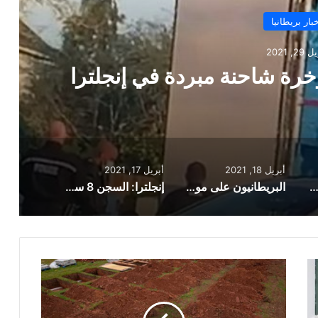
بار بريطانيا
18, 2021
اً مع موجة حر ودرجات حرارة
رتفعة
أبريل 18, 2021
أبريل 17, 2021
ذ 10 مهاجرين من مؤخرة شاحنة مبردة في إنجلترا
البريطانيون على موعد غداً مع موجة حر ودرجات حرارة مرتفعة
إنجلترا: السجن 8 سنوات لرجل ضرب طفلا حتى أفقده بصره
انخفاض
وفيات
فيروس
كورونا