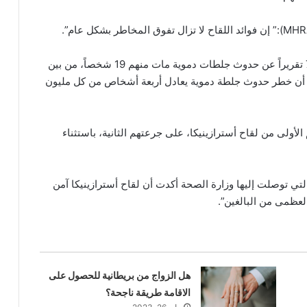
حيث قالت MHRA أنها تلقت حتى 31 مارس حوالي 79 تقريراً عن حدوث جلطات دموية مات منهم 19 شخصاً، من بين
ام إلى أن خطر حدوث جلطة دموية يعادل أربعة أشخاص من كل مليون
تهم الأولى من لقاح أسترازينيكا، على جرعتهم الثانية، باستثناء
التي توصلت إليها وزارة الصحة أكدت أن لقاح أسترازينيكا آمن
العظمى من البالغين”.
هل الزواج من بريطانية للحصول على
الاقامة طريقة ناجحة؟