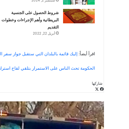
سبتمبر 2, 2024
شروط الحصول على الجنسية
البريطانية وأهم الإجراءات وخطوات
التقديم
أبريل 22, 2022
اقرأ أيضاً:
إليك قائمة بالبلدان التي ستقبل جواز سفر ال
الحكومة تحث الناس على الاستمرار بتلقي لقاح استرازي
شاركها
‫X
فيسبوك
لينكدإن
طباعة
بينتيريست
‫Pocket
مشاركة
Odnoklassniki
عبر
البريد
أ