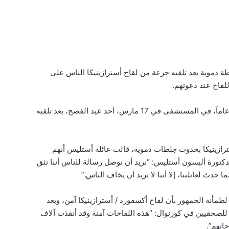
لطة دموية بعد تلقيه جرعة من لقاح أسترازينيكا الناس على
للقاح عند دعوتهم.
حيث توفي المحامي نيل أستليس، البالغ من العمر 59 عاماً، في المستشفى في 17 مارس، أحد عيد الفصح، بعد تلقيه
رازينيكا بحدوث جلطات دموية، قالت عائلة أستليس أنهم
دكتورة أليسون أستليس: “نريد أن نوصل رسالة للناس أننا نثق
دث لعائلتنا، إلا أننا لا نريد أن يخاف الناس.”
مأنة الجمهور بأن لقاح أكسفورد / أسترازينيكا آمن، وبعد
للصحفيين في كورنوال: “هذه اللقاحات آمنة وقد أنقذت آلاف
اتهم”.