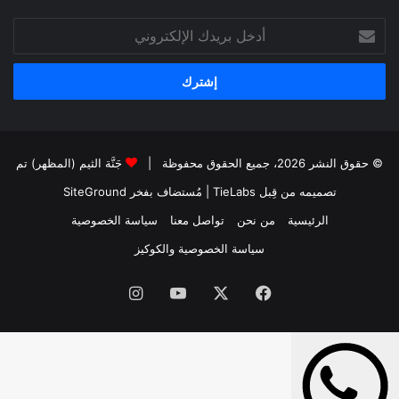
أدخل
بريدك
الإلكتروني
© حقوق النشر 2026، جميع الحقوق محفوظة |
جَنَّة الثيم (المظهر) تم
تصميمه من قِبل TieLabs
| مُستضاف بفخر
SiteGround
الرئيسية
من نحن
تواصل معنا
سياسة الخصوصية
سياسة الخصوصية والكوكيز
فيسبوك
‫X
‫YouTube
انستقرام