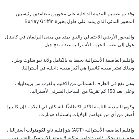
وقد تم تصميم المدينة الداخلية على محورين متعامدين رئيسيين ،
المحور المائي الذي يمتد على طول بحيرة Burley Griffin
والمحور الأرضي الاحتفالي والذي يمتد من مبنى البرلمان في كابيتال
هول إلى نصب الحرب الأسترالية عند سفح جبل.
وإقليم العاصمة الأسترالية يحيط به بالكامل ولاية نيو ساوث ويلز ،
وبذلك تعتبر مدينة كانبيرا هي أكبر مدينة داخلية في أستراليا.
وهي تقع في الطرف الشمالي من الإقليم بالقرب من بريندابيلا ،
وعلى بعد 150 كم تقريبًا من الساحل الشرقي لأستراليا.
وكونها المدينة الثامنة الأكثر اكتظاظًا بالسكان في البلاد ، فإن كانبيرا
أصغر من أي من عواصم الولايات باستثناء هوبارت.
وإقليم العاصمة الأسترالية (ACT) هو إقليم تابع لكومنولث أستراليا ،
وهو يتمتع بحكم ذاتي داخلي ، ولكنه لا يتمتع بالاستقلال التشريعي