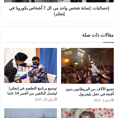
بكورونا
في
إحصائيات: إصابة شخص واحد من كل 7 أشخاص بكورونا في
إنجلترا
إنجلترا
مقالات ذات صلة
توسيع برنامج التطعيم في إنجلترا
تجمع الآلاف من البريطانيين بدون
ليشمل البالغين من العمر 34 عاما
أقنعة في حفل بليفربول
مايو 20, 2021
مايو 2, 2021