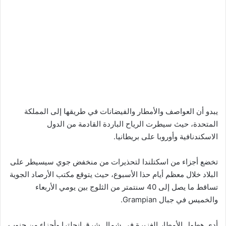
يبدو أن العواصف والأمطار والفيضانات في طريقها إلى المملكة
المتحدة، حيث سيطرت الرياح الباردة القادمة من الدول
الاسكندنافية وأوروبا على بريطانيا.
تخضع أجزاء من اسكتلندا لتحذيرات من منخفض جوي سيسيطر على
البلاد خلال معظم أيام حذا الأسبوع، حيث يتوقع مكتب الأرصاد الجوية
تساقط ما يصل إلى 40 سنتمتر من الثلوج بين يومي الأربعاء
والخميس في جبال Grampian.
أدى هطول الأمطار الغزيرة في شمال شرق إنجلترا وأجزاء من جنوب