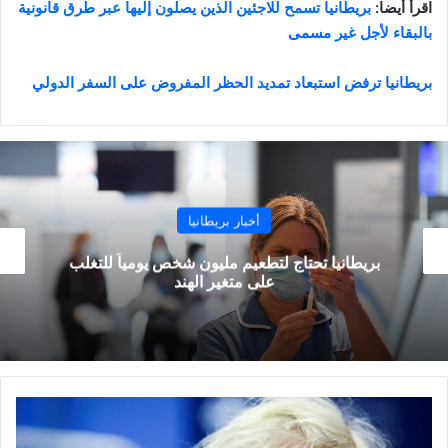
اقرأ أيضا:
بريطانيا تسمح للاجئين الذين يصلون إليها عبر طرق قانونية
بالبقاء لأجل غير مسمى
بريطانيا ترفض استبعاد تمديد الحظر المفروض على السفر الدولي
أخبار بريطانيا
بريطانيا تحتاج لتطعيم مليون شخص يومياً للتغلب
على متغير الهند
حظر
تصدير