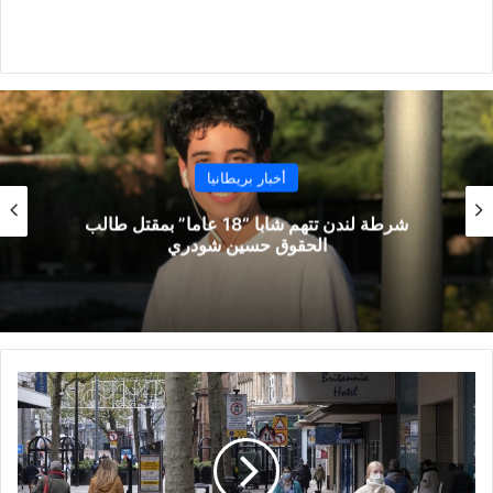
أخبار بريطانيا
شرطة لندن تتهم شابا “18 عاما” بمقتل طالب
الحقوق حسين شودري
إعادة
فتح
الصالات
الرياضية
وجميع