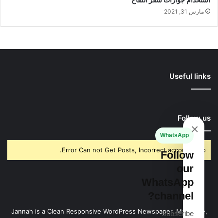
مارس 31, 2021
Useful links
Follow us
×
WhatsApp
Error Can not Get Posts, Incorrect account info.
Follow
our
WhatsApp
channel?
Jannah is a Clean Responsive WordPress Newspaper, Magazine,
Subscribe