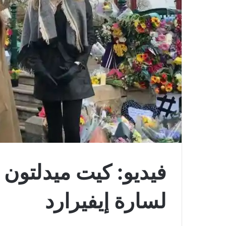
فيديو: كيت ميدلتون 
لسارة إيفيرارد