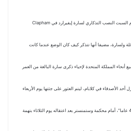
– زارت دوقة كامبريدج كيت ميدلتون، يوم السبت النصب التذكاري لسارة إيفيرارد في Clapham
لة ولسارة، مضيفا أنها تتذكر كيف كان الوضع عندما كانت
ع أنحاء المملكة المتحدة لإحياء ذكرى سارة البالغة من العمر
د عودتها من منزل أحد الأصدقاء في كلابام، ليتم العثور على جثتها يوم الأربعاء