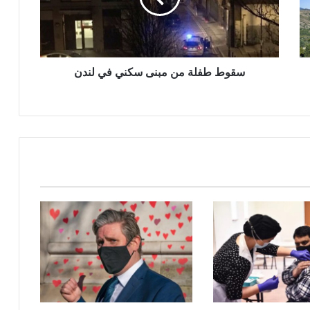
في
لندن
سقوط طفلة من مبنى سكني في لندن