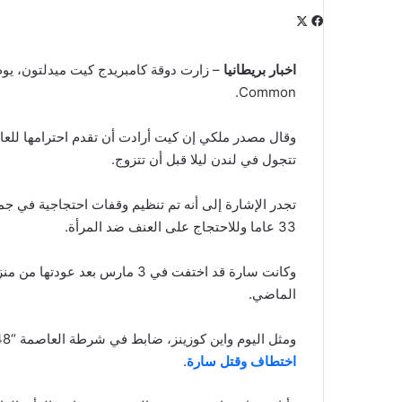
‫X
فيسبوك
لينكدإن
‫Pocket
بينتيريست
Odnoklassniki
اخبار بريطانيا
Common.
وقال مصدر ملكي إن كيت أرادت أن تقدم احترامها للعائ
تتجول في لندن ليلا قبل أن تتزوج.
تجدر الإشارة إلى أنه تم تنظيم وقفات احتجاجية في جمي
33 عاما وللاحتجاج على العنف ضد المرأة.
وكانت سارة قد اختفت في 3 مارس بع
الماضي.
ومثل اليوم واين كوزينز، ضابط في شرطة العاصمة “48 عاما”، أمام محكمة وستمنستر بعد اعتقاله يوم الثلاثاء بتهمة
اختطاف وقتل سارة
.