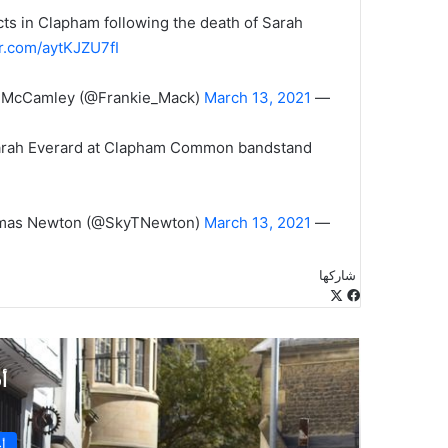
s in Clapham following the death of Sarah
er.com/aytKJZU7fI
March 13, 2021
— Frankie McCamley (@Frankie_Mack)
Sarah Everard at Clapham Common bandstand
March 13, 2021
— Thomas Newton (@SkyTNewton)
شاركها
‫X
فيسبوك
لينكدإن
طباعة
بينتيريست
‫Pocket
مشاركة
Odnoklassniki
عبر
البريد
أ