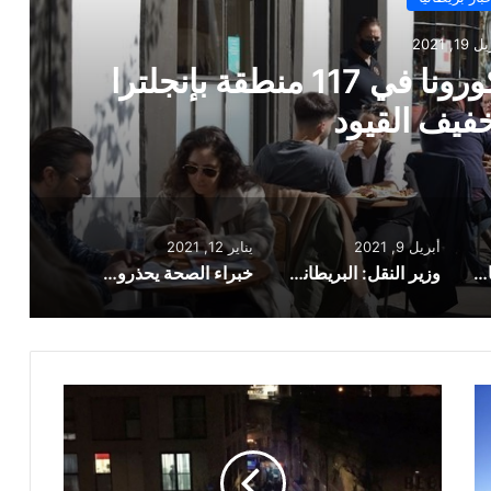
أبريل 9, 2021
انيون يمكنهم حجز السفر لقضاء
ات في الخارج
أبريل 9, 2021
يناير 12, 2021
ارتفاع معدلات الإصابة بكورونا في 117 منطقة بإنجلترا عقب تخفيف القيود
وزير النقل: البريطانيون يمكنهم حجز السفر لقضاء عطلات في الخارج
خبراء الصحة يحذرون: الحالات اليومية قد تصل إلى 250 ألف حالة
سقوط
طفلة
من
مبنى
سكني