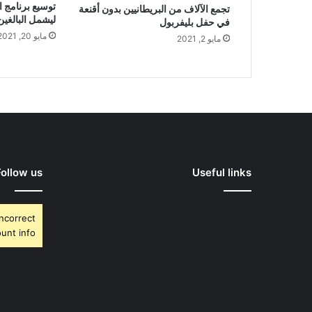
توسيع برنامج ا
تجمع الآلاف من البريطانيين بدون أقنعة
ليشمل البالغين من 
في حفل بليفربول
مايو 20, 2021
مايو 2, 2021
Follow us
Useful links
Incorrect
unt info.