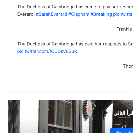
The Duchess of Cambridge has come to pay her respect
Everard.
#SarahEverard
#Clapham
#Breaking
pic.twitt
The Duchess of Cambridge has paid her respects to 
pic.twitter.com/fOCDsV8SuR
قرأ التالي
أخبار بريطانيا