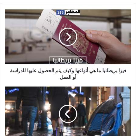
فيزا
بريطانيا
ما
هي
أنواعها
وكيف
يتم
الحصول
عليها
للدراسة
فيزا بريطانيا ما هي أنواعها وكيف يتم الحصول عليها للدراسة
أو
أو العمل
العمل
واحد
من
كل
سبعة
بالغين
يشعر
بالقلق
من