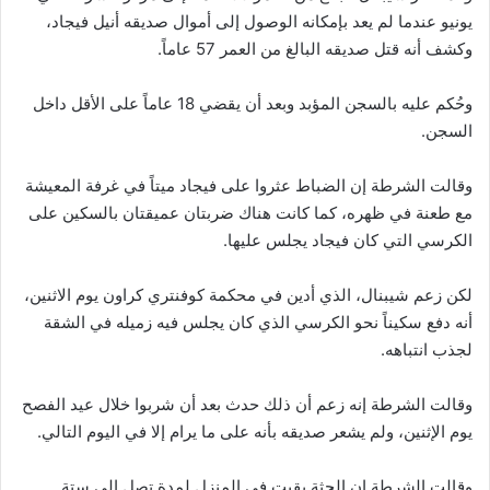
يونيو عندما لم يعد بإمكانه الوصول إلى أموال صديقه أنيل فيجاد،
وكشف أنه قتل صديقه البالغ من العمر 57 عاماً.
وحُكم عليه بالسجن المؤبد وبعد أن يقضي 18 عاماً على الأقل داخل
السجن.
وقالت الشرطة إن الضباط عثروا على فيجاد ميتاً في غرفة المعيشة
مع طعنة في ظهره، كما كانت هناك ضربتان عميقتان بالسكين على
الكرسي التي كان فيجاد يجلس عليها.
لكن زعم شيبنال، الذي أدين في محكمة كوفنتري كراون يوم الاثنين،
أنه دفع سكيناً نحو الكرسي الذي كان يجلس فيه زميله في الشقة
لجذب انتباهه.
وقالت الشرطة إنه زعم أن ذلك حدث بعد أن شربوا خلال عيد الفصح
يوم الإثنين، ولم يشعر صديقه بأنه على ما يرام إلا في اليوم التالي.
وقالت الشرطة إن الجثة بقيت في المنزل لمدة تصل إلى ستة