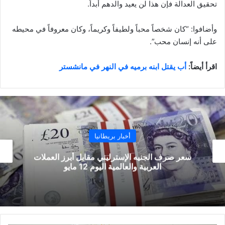
تحقيق العدالة فإن هذا لن يعيد والدهم أبداً.
وأضافوا: “كان شخصاً محباً ولطيفاً وكريماً، وكان معروفاً في محيطه
على أنه إنسان محب”.
اقرأ أيضاً:
أب يقتل ابنه برميه في النهر في مانشستر
أخبار بريطانيا
رز العملات
جرعة إضافية