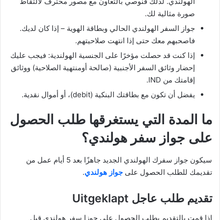
الهولندي. لذلك فنوصي بالتعاون مع مصور محترف لالتقاط
صورة مثالية لك.
جواز السفر الهولندي الحالي وبطاقة الهوية – إذا كان لديك.
فاصحبهم معك حتى إذا انتهت صلاحيتهم.
إذا كنت قد حصلت مؤخرًا على الجنسية الهولندية: فيجب عليك
إحضار وثائق السفر الأجنبية (صالحة أومنتهية الصلاحية) ووثائق
إقامتك من IND.
يفضل أن تكون مع بطاقتك البنكية (debit)، أو أموال نقدية.
ما المدة التي يستغرقها طلب الحصول
على جواز سفر هولندي؟
سيكون جواز سفرك الهولندي الجديد جاهزًا بعد 5 أيام عمل من
تقديمك للطلب الحصول على
جواز هولندي
.
تقديم طلب عاجل Uitgeklapt
إذا قمت بالتقديم بطلب الحصول على جوزا سفر هولندي قبل