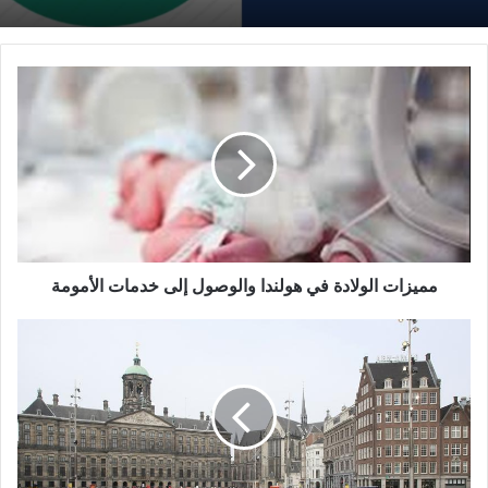
مميزات
الولادة
في
هولندا
والوصول
إلى
خدمات
الأمومة
مميزات الولادة في هولندا والوصول إلى خدمات الأمومة
7
من
أبرز
سلبيات
هولندا
على
ألسنة