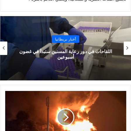
أخبار بريطانيا
اللقاحات في دور رعاية المسنين ستبدأ في غضون
أسبوعين
إيقاف
القطارات
وقطع
الطرق
بعد
اندلاع
حريق