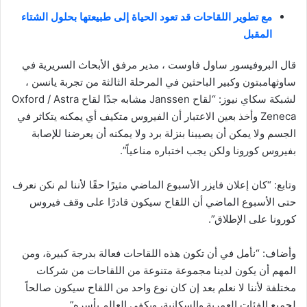
مع تطوير اللقاحات قد تعود الحياة إلى طبيعتها بحلول الشتاء
المقبل
قال البروفيسور ساول فاوست ، مدير مرفق الأبحاث السريرية في
ساوثهامبتون وكبير الباحثين في المرحلة الثالثة من تجربة يانسن ،
لشبكة سكاي نيوز: “لقاح Janssen مشابه جدًا لقاح Oxford / Astra
Zeneca وأخذ بعين الاعتبار أن الفيروس متكيف أي يمكنه يتكاثر في
الجسم ولا يمكن أن يصيبنا بنزلة برد ولا يمكنه أن يعرضنا للإصابة
بفيروس كورونا ولكن يجب اختباره مناعياً”.
وتابع: “كان إعلان فايزر الأسبوع الماضي مثيرًا حقًا لأننا لم نكن نعرف
حتى الأسبوع الماضي أن اللقاح سيكون قادرًا على وقف فيروس
كورونا على الإطلاق”.
وأضاف: “نأمل في أن تكون هذه اللقاحات فعالة بدرجة كبيرة، ومن
المهم أن يكون لدينا مجموعة متنوعة من اللقاحات من شركات
مختلفة لأننا لا نعلم بعد إن كان نوع واحد من اللقاح سيكون صالحاً
لجميع الفئات العمرية والسكانية، ويكفي العالم بأسره”.