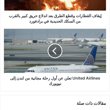
كبير
بالقرب
من
إيقاف القطارات وقطع الطرق بعد اندلاع حريق كبير بالقرب
السكك
من السكك الحديدية في برادفورد
الحديدية
في
United
برادفورد
Airlines
تعلن
عن
أول
رحلة
مجانية
من
لندن
إلى
United Airlines تعلن عن أول رحلة مجانية من لندن إلى
نيويورك
نيويورك
مقالات ذات صلة