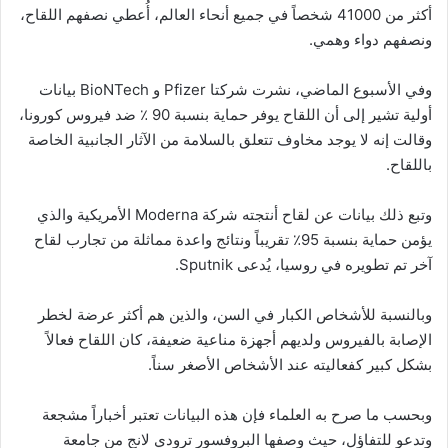
أكثر من 41000 شخصاً في جميع أنحاء العالم، أُعطي نصفهم اللقاح،
ونصفهم دواء وهمي.
وفي الأسبوع الماضي، نشرت شركتا Pfizer و BioNTech بيانات
أولية تشير إلى أن اللقاح يوفر حماية بنسبة 90 ٪ ضد فيروس كورونا،
وقالت إنه لا يوجد مخاوف تتعلق بالسلامة من الآثار الجانبية الخاصة
باللقاح.
وتبع ذلك بيانات عن لقاح أنتجته شركة Moderna الأمريكية والذي
يؤمن حماية بنسبة 95٪ تقريباً ونتائج واعدة مماثلة من تجارب لقاح
آخر تم تطويره في روسيا، يُدعى Sputnik.
وبالنسبة للأشخاص الكبار في السن، والذين هم أكثر عرضة لخطر
الإصابة بالفيروس ولديهم أجهزة مناعية ضعيفة، كان اللقاح فعالاً
بشكل كبير كفعاليته عند الأشخاص الأصغر سناً.
وبحسب ما صرح به العلماء فإن هذه البيانات تعتبر أخباراً مشجعة
وتدعو للتفاؤل، حيث وصفها البروفسور ترودي لانج من جامعة