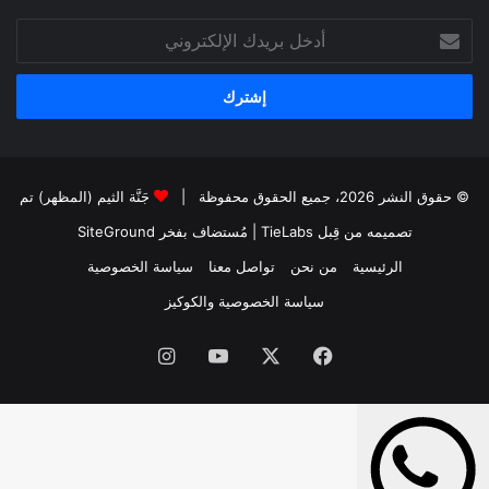
أدخل
بريدك
الإلكتروني
© حقوق النشر 2026، جميع الحقوق محفوظة |
جَنَّة الثيم (المظهر) تم
تصميمه من قِبل TieLabs
| مُستضاف بفخر
SiteGround
الرئيسية
من نحن
تواصل معنا
سياسة الخصوصية
سياسة الخصوصية والكوكيز
فيسبوك
‫X
‫YouTube
انستقرام