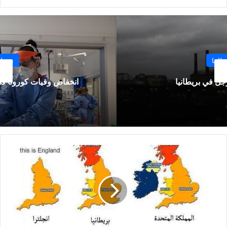
بريطانيا
انخفاض وفيات كورونا في بريطانيا بنسبة 36%
علم
بريطانيا
وإنجلترا
كيف
تفرق
بينهما
؟