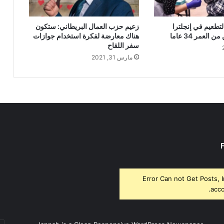
لتطعيم في إنجلترا
زعيم حزب العمال البريطاني: ستكون
العمر 34 عاما
هناك معارضة لفكرة استخدام جوازات
سفر اللقاح
مارس 31, 2021
Error Can not Get Posts, 
acco
أد