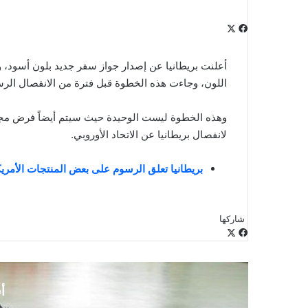
‫X
فيسبوك
لينكدإن
‫Pocket
بينتيريست
Odnoklassniki
أعلنت بريطانيا عن إصدار جواز سفر جديد بلون أسود، و
اللون، وجاءت هذه الخطوة قبل فترة من الانفصال الرس
وهذه الخطوة ليست الوحيدة حيث سيتم أيضاً فرض مجمو
لانفصال بريطانيا عن الاتحاد الأوروبي.
بريطانيا تعلق الرسوم على بعض المنتجات الأمريك
شاركها
‫X
فيسبوك
لينكدإن
طباعة
بينتيريست
‫Pocket
مشاركة
Odnoklassniki
عبر
البريد
أ