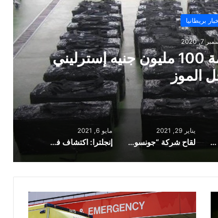
بار بريطانيا
29, 2021
جونسون” يُثبت فعالية بنسبة
يناير 29, 2021
مايو 6, 2021
العثور على كوكائين بقيمة 100 مليون جنيه إسترليني داخل الموز
لقاح شركة “جونسون آند جونسون” يُثبت فعالية بنسبة 85% ضد أعراض كورونا شديدة الخطورة
إنجلترا: اكتشاف فشل مروع في حماية سرية المرضى على موقع الصحة العامة
أنباء
عن
فرض